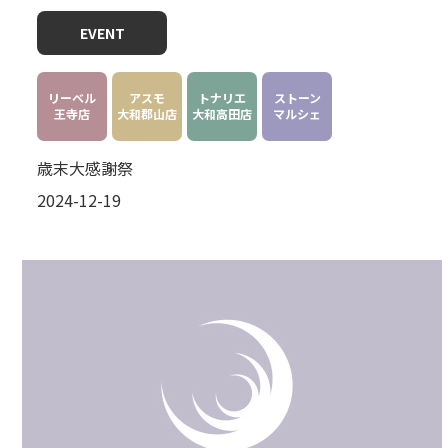
EVENT
リーベル
アスモ
トナリエ
ストーン
王寺店
大和郡山店
大和高田店
マルシェ
歳末大感謝祭
2024-12-19