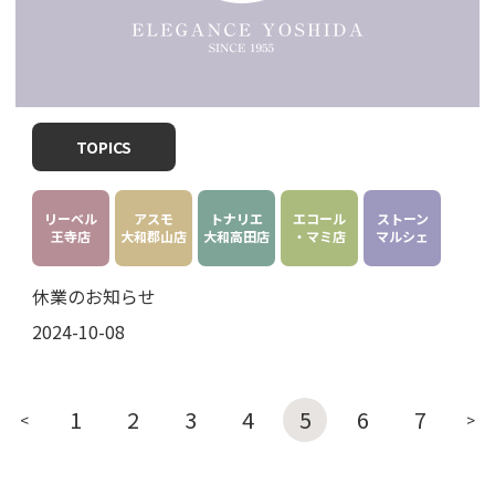
TOPICS
リーベル
アスモ
トナリエ
エコール
ストーン
王寺店
大和郡山店
大和高田店
・マミ店
マルシェ
休業のお知らせ
2024-10-08
1
2
3
4
5
6
7
<
>