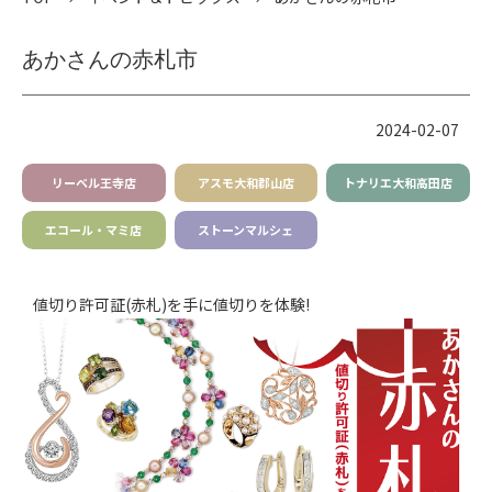
あかさんの赤札市
2024-02-07
リーベル
王寺店
アスモ
大和郡山店
トナリエ
大和高田店
エコール
・マミ店
ストーン
マルシェ
値切り許可証(赤札)を手に値切りを体験!