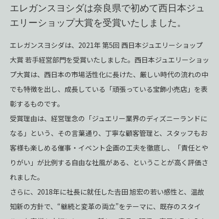
エレガンスヨシダは
奈良県で初めて
西日本ジュ
エリーショップ大賞を
受賞いたしました。
エレガンスヨシダは、2021年 第5回 西日本ジュエリーショップ
大賞 若手経営部門を受賞いたしました。西日本ジュエリーショッ
プ大賞は、西日本の市場活性化に長けた、厳しい時代の流れの中
でも特徴を出し、成長している「頑張っている宝飾小売店」を表
彰するものです。
受賞理由は、経営理念の「ジュエリー業界のディズニーランドに
なる」という、その言葉通り、丁寧な顧客管理と、スタッフもお
客様も楽しめる催事・イベント企画の工夫を徹底し、「責任とや
りがい」が比例する自由な社風がある、ということが高く評価さ
れました。
さらに、2018年に社長に就任した𠮷田 旭宏の若い感性と、温故
知新の方針で、“継続と変革の両立”をテーマに、既存のスタイ